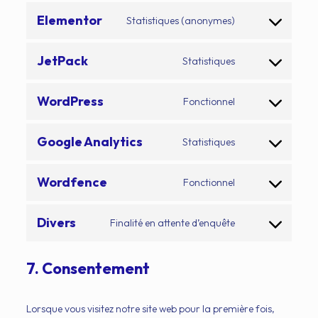
Elementor
Statistiques (anonymes)
Consent
to
JetPack
Statistiques
service
Consent
elementor
to
WordPress
Fonctionnel
service
Consent
jetpack
to
Google Analytics
Statistiques
service
Consent
wordpress
to
Wordfence
Fonctionnel
service
Consent
google-
to
Divers
Finalité en attente d’enquête
analytics
service
Consent
wordfence
to
7. Consentement
service
divers
Lorsque vous visitez notre site web pour la première fois,