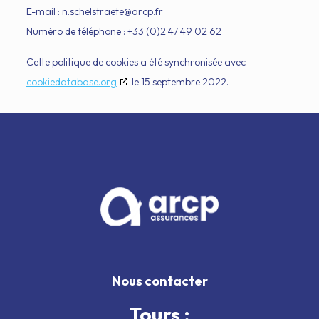
E-mail :
n.schelstraete@
arcp.fr
Numéro de téléphone : +33 (0)2 47 49 02 62
Cette politique de cookies a été synchronisée avec
cookiedatabase.org
le 15 septembre 2022.
Nous contacter
Tours :